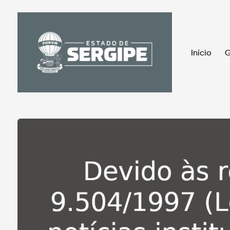
Início
G